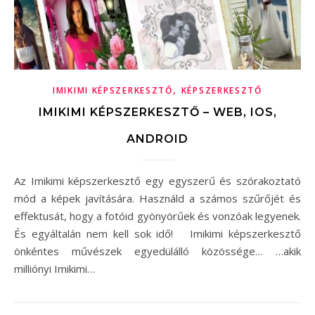
,
IMIKIMI KÉPSZERKESZTŐ
KÉPSZERKESZTŐ
IMIKIMI KÉPSZERKESZTŐ – WEB, IOS,
ANDROID
Az Imikimi képszerkesztő egy egyszerű és szórakoztató
mód a képek javítására. Használd a számos szűrőjét és
effektusát, hogy a fotóid gyönyörűek és vonzóak legyenek.
És egyáltalán nem kell sok idő! Imikimi képszerkesztő
önkéntes művészek egyedülálló közössége… …akik
milliónyi Imikimi…