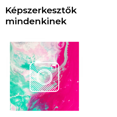
Képszerkesztők
mindenkinek