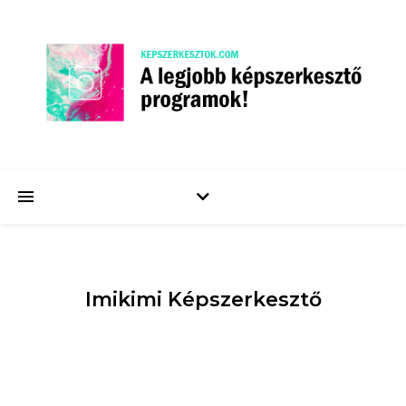
Imikimi Képszerkesztő