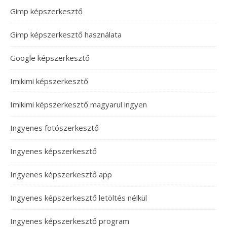
Gimp képszerkesztő
Gimp képszerkesztő használata
Google képszerkesztő
Imikimi képszerkesztő
Imikimi képszerkesztő magyarul ingyen
Ingyenes fotószerkesztő
Ingyenes képszerkesztő
Ingyenes képszerkesztő app
Ingyenes képszerkesztő letöltés nélkül
Ingyenes képszerkesztő program